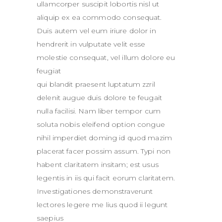
ullamcorper suscipit lobortis nisl ut
aliquip ex ea commodo consequat.
Duis autem vel eum iriure dolor in
hendrerit in vulputate velit esse
molestie consequat, vel illum dolore eu
feugiat
qui blandit praesent luptatum zzril
delenit augue duis dolore te feugait
nulla facilisi. Nam liber tempor cum
soluta nobis eleifend option congue
nihil imperdiet doming id quod mazim
placerat facer possim assum. Typi non
habent claritatem insitam; est usus
legentis in iis qui facit eorum claritatem.
Investigationes demonstraverunt
lectores legere me lius quod ii legunt
saepius