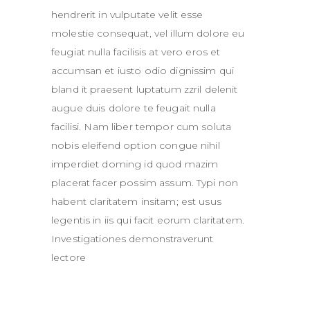
hendrerit in vulputate velit esse
molestie consequat, vel illum dolore eu
feugiat nulla facilisis at vero eros et
accumsan et iusto odio dignissim qui
bland it praesent luptatum zzril delenit
augue duis dolore te feugait nulla
facilisi. Nam liber tempor cum soluta
nobis eleifend option congue nihil
imperdiet doming id quod mazim
placerat facer possim assum. Typi non
habent claritatem insitam; est usus
legentis in iis qui facit eorum claritatem.
Investigationes demonstraverunt
lectore