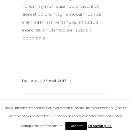
nonummy nibh euismod tincidunt ut
laoreet dolore magna aliquam. Ut wisi
enim ad minim veniam, quis nostrud
exerci tation ullamcorper suscipit
lobortis nisl.
By
Lwz
25 mai 2017
– Copyright
Lwiiiz.art
– 2026 –
Politique de confidentialité
–
Mentions
Nous utilisons des cookies pour vous offrir la meilleure expérience en ligne. En
Légales
acceptant, vous acceptez l'utilisation des cookies conformément à notre
politique de confidentialité.
J'accepte
En savoir plus