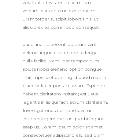
volutpat. Ut wisi enim ad minim
veniam, quis nostrud exerci tation
ullamcorper suscipit lobortis nisl ut
aliquip ex ea commodo consequat.
qui blandit praesent luptatum zzril
delenit augue duis dolore te feugait
nulla facilisi. Nam liber tempor cum
soluta nobis eleifend option congue
nihil imperdiet doming id quod mazim
placerat facer possim assum. Typi non
habent claritatem insitam; est usus
legentis in iis qui facit eorum claritatem.
Investigationes demonstraverunt
lectores legere me lius quod ii legunt
saepius. Lorem ipsum dolor sit amet,
consectetuer adipiscing elit, sed diam